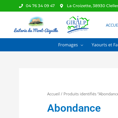
Aller
04 76 34 09 47
La Croizette, 38930 Clelle
au
contenu
ACCUE
Fromages
Yaourts et Fa
Accueil
/ Produits identifiés “Abondanc
Abondance