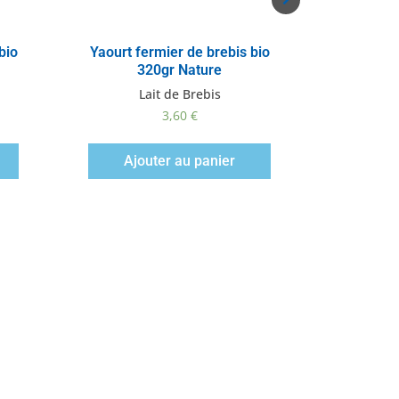
Vue rapide
V
bio
Yaourt fermier de brebis bio
Yaourt fer
320gr Nature
Lait de Brebis
L
3,60
€
Ajouter au panier
Ajo