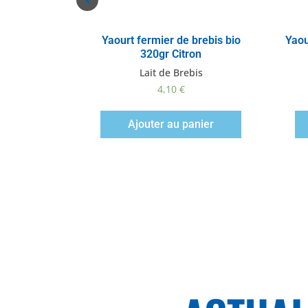
Vue rapide
brebis bio
Yaourt fermier de brebis bio
Yaou
oise
320gr Citron
is
Lait de Brebis
4,10
€
te
Ajouter au panier