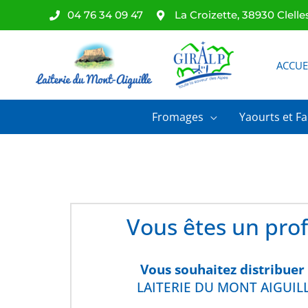
Aller
04 76 34 09 47
La Croizette, 38930 Clelle
au
contenu
ACCUE
Fromages
Yaourts et Fa
Vous êtes un pro
Vous souhaitez distribuer
LAITERIE DU MONT AIGUILL