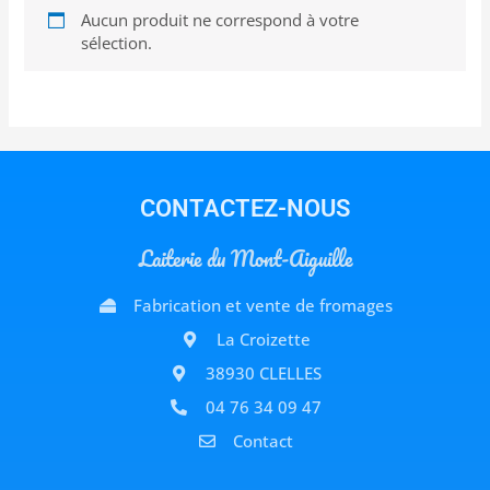
Aucun produit ne correspond à votre
sélection.
CONTACTEZ-NOUS
Laiterie du Mont-Aiguille
Fabrication et vente de fromages
La Croizette
38930 CLELLES
04 76 34 09 47
Contact