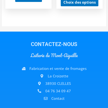
Choix des options
CONTACTEZ-NOUS
Laiterie du Mont-Aiguille
Fabrication et vente de fromages
La Croizette
38930 CLELLES
04 76 34 09 47
Contact