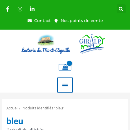
Aller
au
contenu
Contact
Nos points de vente
MENU
PRINCIPAL
Accueil
/ Produits identifiés “bleu”
bleu
2 résultats affichés