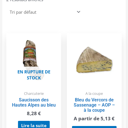
Ce
produ
a
plusi
variat
Les
EN RUPTURE DE
optio
STOCK
peuve
être
choisi
Charcuterie
A la coupe
sur
Saucisson des
Bleu du Vercors de
la
Hautes Alpes au bleu
Sassenage – AOP –
page
à la coupe
8,28
€
du
A partir de
5,13
€
produ
Lire la suite