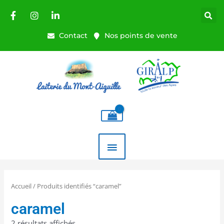
Aller
au
contenu
Contact
Nos points de vente
MENU
PRINCIPAL
Accueil
/ Produits identifiés “caramel”
caramel
2 résultats affichés