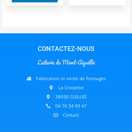
CONTACTEZ-NOUS
Laiterie du Mont-Aiguille
Fabrication et vente de fromages
La Croizette
38930 CLELLES
04 76 34 09 47
Contact