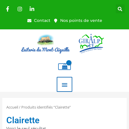
Aller
au
contenu
Contact
Nos points de vente
MENU
PRINCIPAL
Accueil
/ Produits identifiés “Clairette”
Clairette
Voici le seul résultat