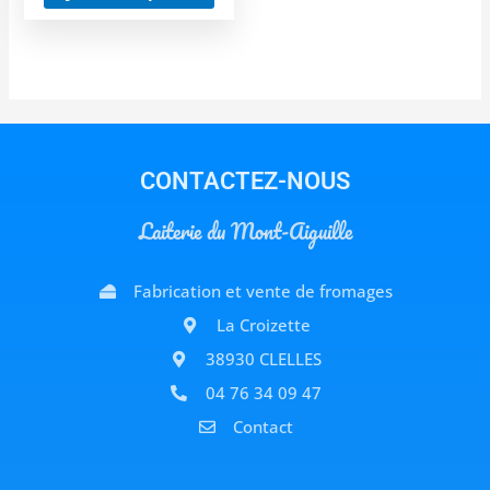
CONTACTEZ-NOUS
Laiterie du Mont-Aiguille
Fabrication et vente de fromages
La Croizette
38930 CLELLES
04 76 34 09 47
Contact