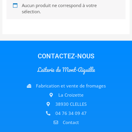
Aucun produit ne correspond à votre
sélection.
CONTACTEZ-NOUS
Laiterie du Mont-Aiguille
Fabrication et vente de fromages
La Croizette
38930 CLELLES
04 76 34 09 47
Contact