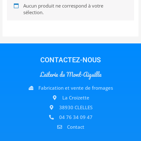
Aucun produit ne correspond à votre
sélection.
CONTACTEZ-NOUS
Laiterie du Mont-Aiguille
Fabrication et vente de fromages
La Croizette
38930 CLELLES
04 76 34 09 47
Contact