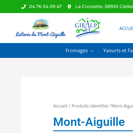
Aller
04 76 34 09 47
La Croizette, 38930 Clelle
au
contenu
ACCUE
Fromages
Yaourts et Fa
Accueil
/ Produits identifiés “Mont-Aigui
Mont-Aiguille