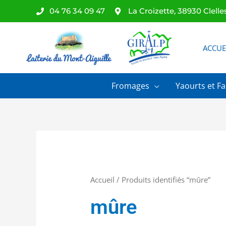
Aller
04 76 34 09 47
La Croizette, 38930 Clelle
au
contenu
ACCUE
Fromages
Yaourts et Fa
Accueil
/ Produits identifiés “mûre”
mûre