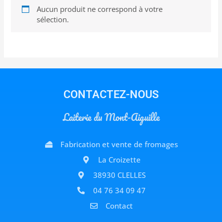
Aucun produit ne correspond à votre
sélection.
CONTACTEZ-NOUS
Laiterie du Mont-Aiguille
Fabrication et vente de fromages
La Croizette
38930 CLELLES
04 76 34 09 47
Contact