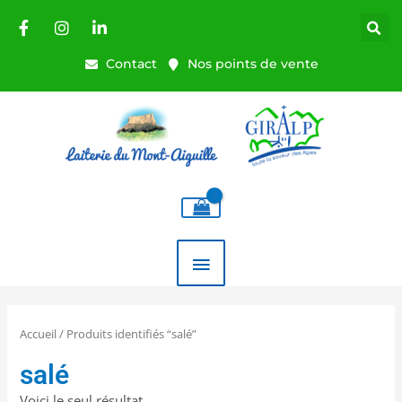
Aller
au
contenu
Contact
Nos points de vente
MENU
PRINCIPAL
Accueil
/ Produits identifiés “salé”
salé
Voici le seul résultat