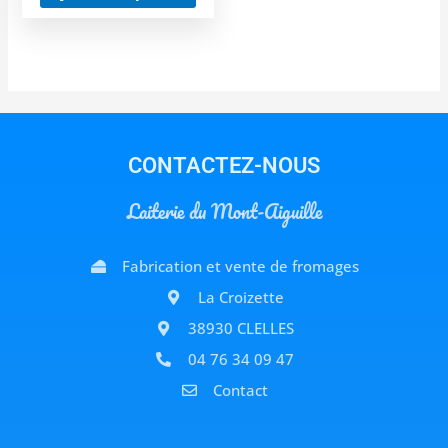
CONTACTEZ-NOUS
Laiterie du Mont-Aiguille
Fabrication et vente de fromages
La Croizette
38930 CLELLES
04 76 34 09 47
Contact