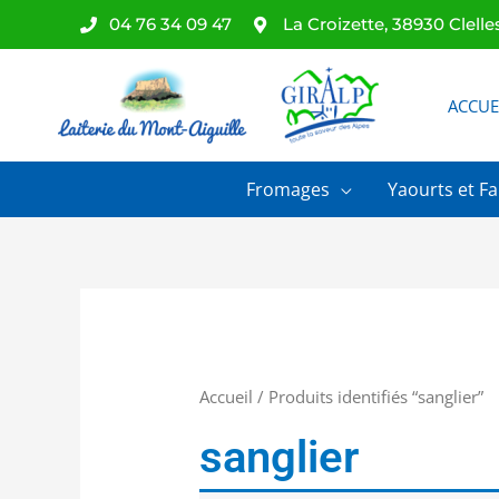
Aller
04 76 34 09 47
La Croizette, 38930 Clelle
au
contenu
ACCUE
Fromages
Yaourts et Fa
Accueil
/ Produits identifiés “sanglier”
sanglier