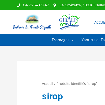
Aller
04 76 34 09 47
La Croizette, 38930 Clelle
au
contenu
ACCUE
Fromages
Yaourts et Fa
Accueil
/ Produits identifiés “sirop”
sirop