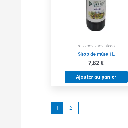
Boissons sans alcool
Sirop de mûre 1L
7,82
€
Ajouter au panier
1
2
→