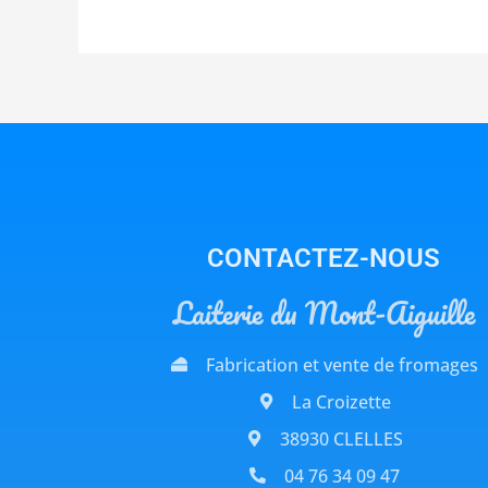
CONTACTEZ-NOUS
Laiterie du Mont-Aiguille
Fabrication et vente de fromages
La Croizette
38930 CLELLES
04 76 34 09 47