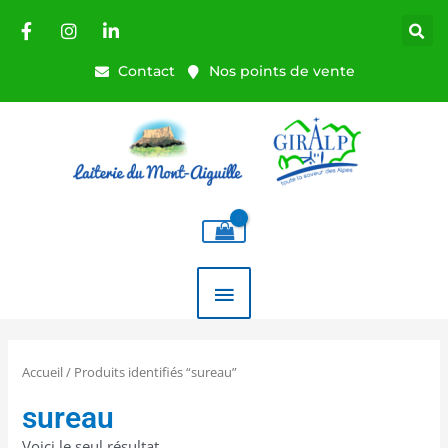
Aller
au
contenu
Contact
Nos points de vente
MENU
PRINCIPAL
Accueil
/ Produits identifiés “sureau”
sureau
Voici le seul résultat