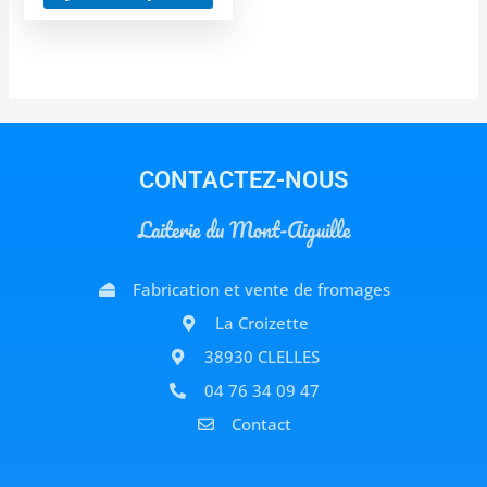
CONTACTEZ-NOUS
Laiterie du Mont-Aiguille
Fabrication et vente de fromages
La Croizette
38930 CLELLES
04 76 34 09 47
Contact