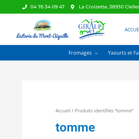
Aller
04 76 34 09 47
La Croizette, 38930 Clelle
au
contenu
ACCUE
Fromages
Yaourts et Fa
Accueil
/ Produits identifiés “tomme”
tomme