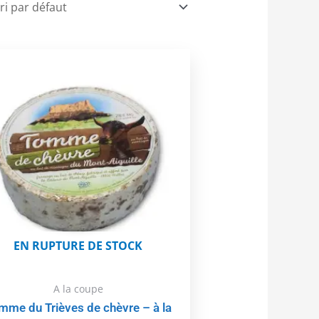
Ce
produit
a
plusieurs
variations.
Les
options
peuvent
être
choisies
sur
la
EN RUPTURE DE STOCK
page
du
A la coupe
produit
mme du Trièves de chèvre – à la