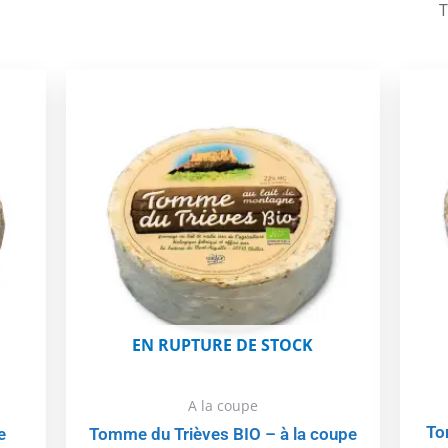
Ce
Ce
produit
produit
a
a
plusieurs
plusieurs
variations.
variations.
Les
Les
options
options
peuvent
peuvent
être
être
choisies
choisies
sur
sur
la
la
EN RUPTURE DE STOCK
page
page
du
du
A la coupe
produit
produit
To
e
Tomme du Trièves BIO – à la coupe