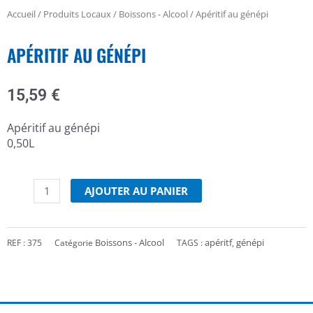
Accueil
/
Produits Locaux
/
Boissons - Alcool
/ Apéritif au génépi
APÉRITIF AU GÉNÉPI
15,59
€
Apéritif au génépi
0,50L
quantité
de
AJOUTER AU PANIER
Apéritif
au
génépi
Boissons - Alcool
apéritf
génépi
REF :
375
Catégorie
TAGS :
,