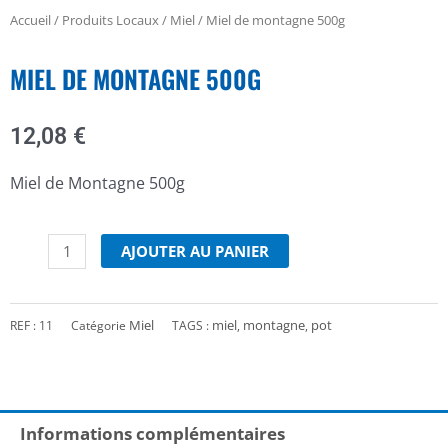
Accueil
/
Produits Locaux
/
Miel
/ Miel de montagne 500g
MIEL DE MONTAGNE 500G
12,08
€
Miel de Montagne 500g
quantité
de
AJOUTER AU PANIER
Miel
de
montagne
Miel
miel
montagne
pot
REF :
11
Catégorie
TAGS :
,
,
500g
Informations complémentaires