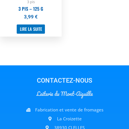
3 pis
3 PIS – 125 G
3,99
€
LIRE LA SUITE
CONTACTEZ-NOUS
Laiterie du Mont-Aiguille
Fabrication et vente de fromages
La Croizette
38930 CLELLES