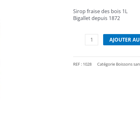
Sirop fraise des bois 1L
Bigallet depuis 1872
quantité
de
AJOUTER AU
Sirop
fraise
des
REF :
1028
Catégorie
Boissons san
bois
1L