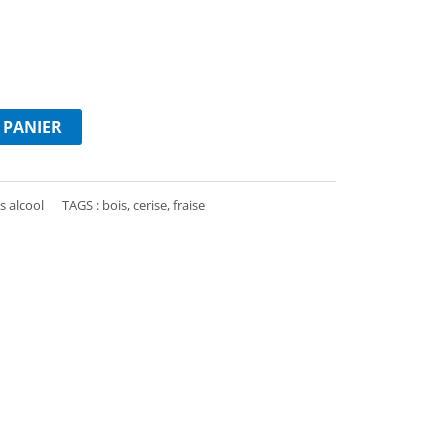
 PANIER
s alcool
TAGS :
bois
,
cerise
,
fraise