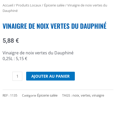
Accueil
/
Produits Locaux
/
Épicerie salée
/ Vinaigre de noix vertes du
Dauphiné
VINAIGRE DE NOIX VERTES DU DAUPHINÉ
5,88
€
Vinaigre de noix vertes du Dauphiné
0,25L : 5,15 €
quantité
de
AJOUTER AU PANIER
Vinaigre
de
noix
Épicerie salée
noix
vertes
vinaigre
REF :
1135
Catégorie
TAGS :
,
,
vertes
du
Dauphiné