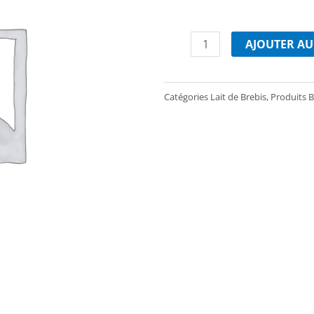
quantité
de
AJOUTER AU
Yaourt
fermier
de
Catégories
Lait de Brebis
,
Produits B
brebis
bio
320gr
Nature