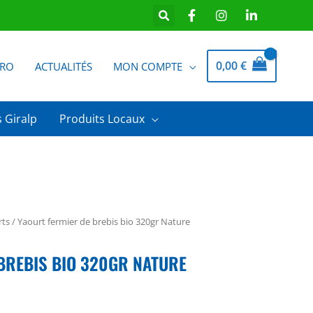
0,00
€
PRO
ACTUALITÉS
MON COMPTE
 Giralp
Produits Locaux
rts
/ Yaourt fermier de brebis bio 320gr Nature
BREBIS BIO 320GR NATURE