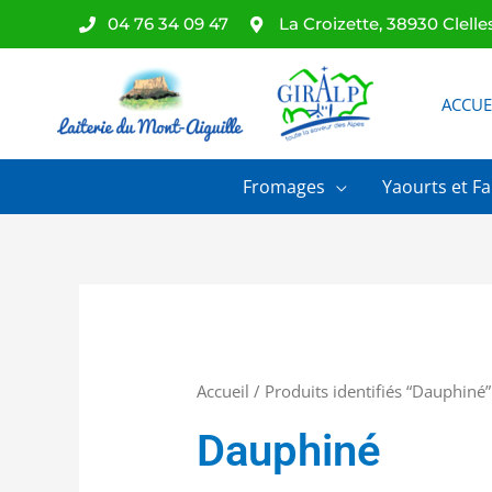
Aller
04 76 34 09 47
La Croizette, 38930 Clelle
au
contenu
ACCUE
Fromages
Yaourts et Fa
Accueil
/ Produits identifiés “Dauphiné”
Dauphiné