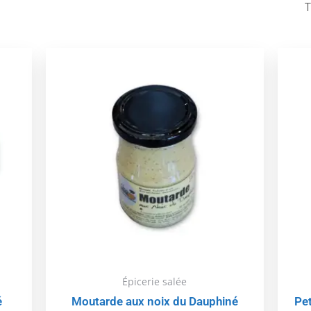
Épicerie salée
é
Moutarde aux noix du Dauphiné
Pet