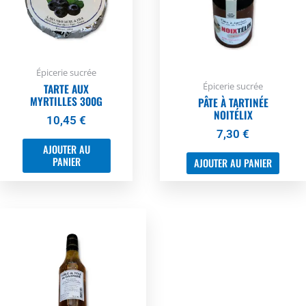
Épicerie sucrée
Épicerie sucrée
TARTE AUX
MYRTILLES 300G
PÂTE À TARTINÉE
NOITÉLIX
10,45
€
7,30
€
AJOUTER AU
PANIER
AJOUTER AU PANIER
Ce
produit
a
plusieurs
variations.
Les
options