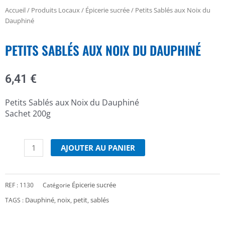
Accueil
/
Produits Locaux
/
Épicerie sucrée
/ Petits Sablés aux Noix du
Dauphiné
PETITS SABLÉS AUX NOIX DU DAUPHINÉ
6,41
€
Petits Sablés aux Noix du Dauphiné
Sachet 200g
quantité
de
AJOUTER AU PANIER
Petits
Sablés
aux
Épicerie sucrée
REF :
1130
Catégorie
Noix
du
Dauphiné
noix
petit
sablés
TAGS :
,
,
,
Dauphiné