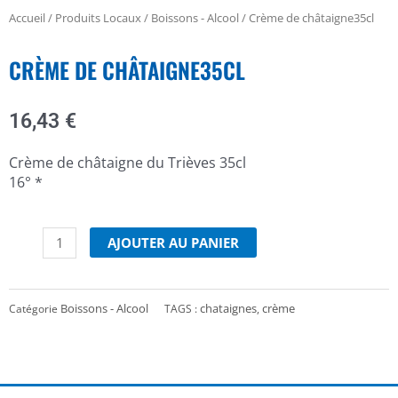
Accueil
/
Produits Locaux
/
Boissons - Alcool
/ Crème de châtaigne35cl
CRÈME DE CHÂTAIGNE35CL
16,43
€
Crème de châtaigne du Trièves 35cl
16° *
quantité
de
AJOUTER AU PANIER
Crème
de
châtaigne35cl
Boissons - Alcool
chataignes
crème
Catégorie
TAGS :
,